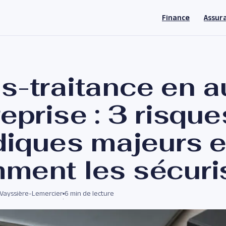
Finance
Assur
s-traitance en a
eprise : 3 risque
idiques majeurs e
ment les sécuri
 Vayssière-Lemercier
6 min de lecture
·