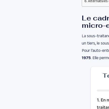
Alternatives 
Le cadr
micro-e
La sous-traitan
un tiers, le sous
Pour l’auto-ent
1975
. Elle perm
Te
1. En 
traita