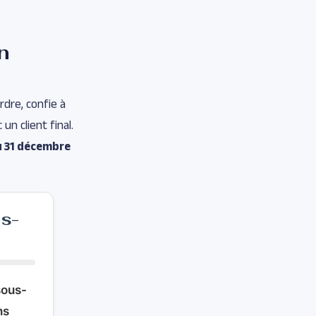
n
rdre, confie à
un client final.
u 31 décembre
us-
sous-
ns