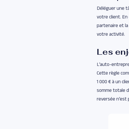
Déléguer une tâ
votre client. E
partenaire et l
votre activité.
Les enj
L’auto-entrepr
Cette règle com
1 000 € à un cli
somme totale de 
reversée n’est 