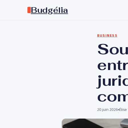
Budgélia
BUSINESS
Sou
entr
jur
com
20 juin 2026
Élise
·