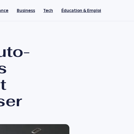
ance
Business
Tech
Éducation & Emploi
uto-
s
t
ser