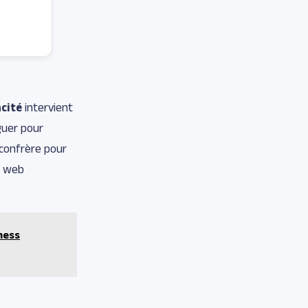
cité
intervient
guer pour
n confrère pour
r web
ness