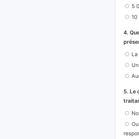
5 
10
4. Que
présen
La 
Une
Auc
5. Le 
traita
Non
Oui
respon