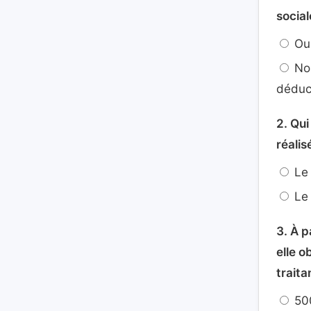
social
Oui
Non
déduc
2. Qui
réalis
Le 
Le 
3. À p
elle o
traita
50