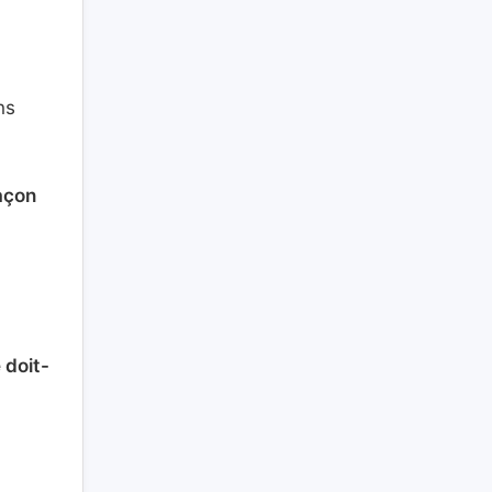
ns
façon
 doit-