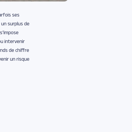
arfois ses
à un surplus de
 s’impose
u intervenir
nds de chiffre
venir un risque