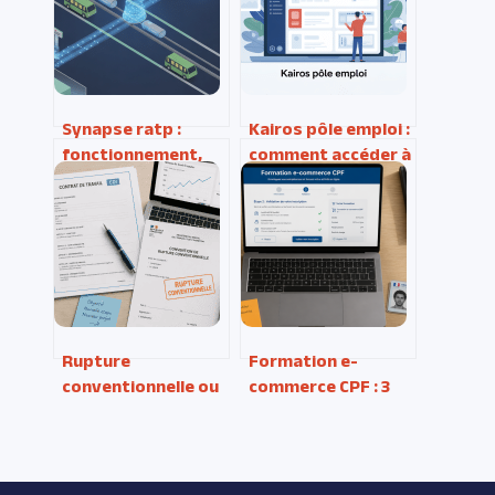
Synapse ratp :
Kairos pôle emploi :
fonctionnement,
comment accéder à
accès et usages
la plateforme et
pour mieux
éviter les blocages
s’orienter
Rupture
Formation e-
conventionnelle ou
commerce CPF : 3
démission :
étapes pour
comment sécuriser
financer votre
vos revenus pour
projet et lancer
lancer votre
votre boutique