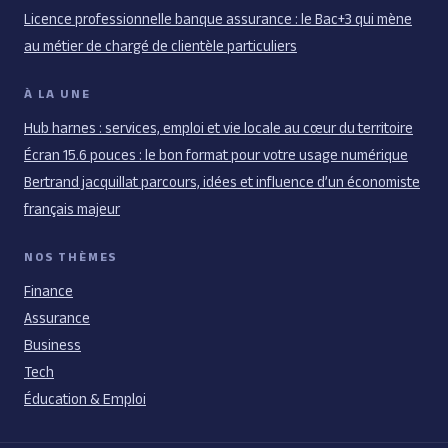
Licence professionnelle banque assurance : le Bac+3 qui mène
au métier de chargé de clientèle particuliers
À LA UNE
Hub harnes : services, emploi et vie locale au cœur du territoire
Écran 15.6 pouces : le bon format pour votre usage numérique
Bertrand jacquillat parcours, idées et influence d’un économiste
français majeur
NOS THÈMES
Finance
Assurance
Business
Tech
Éducation & Emploi