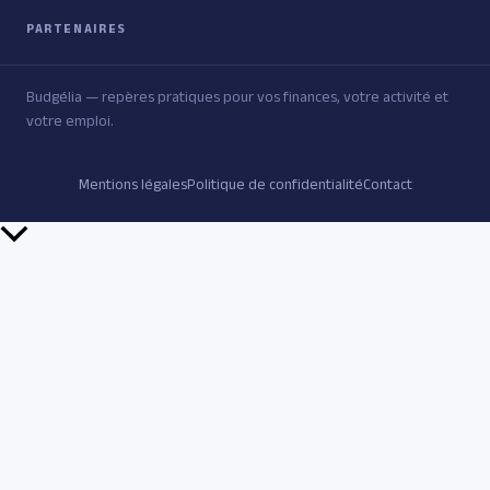
PARTENAIRES
Budgélia — repères pratiques pour vos finances, votre activité et
votre emploi.
Mentions légales
Politique de confidentialité
Contact
Retour
en
haut