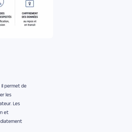
 Il permet de
er les
ateur. Les
on et
médiatement