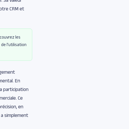
votre CRM et
ouvrez les
e l’utilisation
agement
mental. En
a participation
merciale. Ce
récision, en
u a simplement