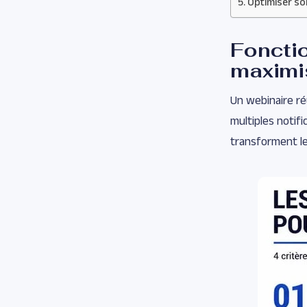
Optimiser so
Foncti
maximi
Un webinaire réu
multiples notif
transforment le