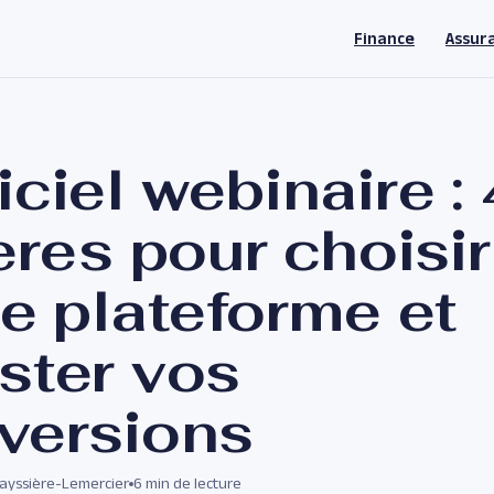
Finance
Assur
ciel webinaire : 
ères pour choisir
re plateforme et
ster vos
versions
Vayssière-Lemercier
6 min de lecture
·