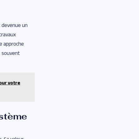
 devenue un
 travaux
te approche
, souvent
pour votre
ystème
. Sa valeur