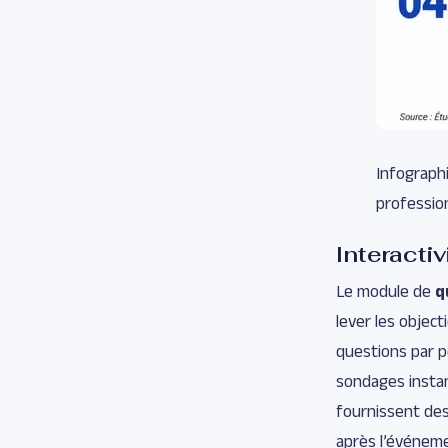
Infographi
professio
Interacti
Le module de
q
lever les object
questions par p
sondages instan
fournissent de
après l’événem