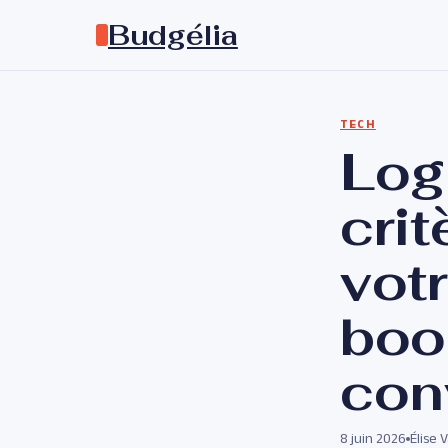
Budgélia
TECH
Logi
crit
vot
boo
con
8 juin 2026
Élise 
·