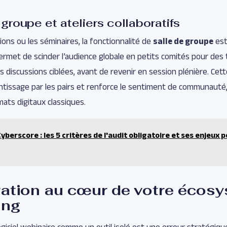
groupe et ateliers collaboratifs
ions ou les séminaires, la fonctionnalité de
salle de groupe
est
permet de scinder l’audience globale en petits comités pour des
s discussions ciblées, avant de revenir en session plénière. Cet
entissage par les pairs et renforce le sentiment de communauté
ats digitaux classiques.
Cyberscore : les 5 critères de l'audit obligatoire et ses enjeux 
ration au cœur de votre écos
ing
giciel webinaire comme un outil isolé est une erreur stratégique