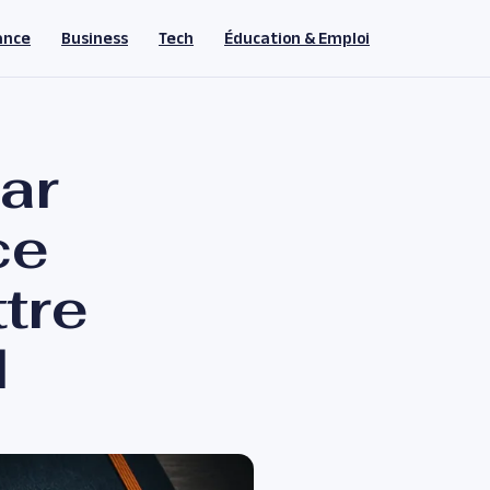
ance
Business
Tech
Éducation & Emploi
ar
ce
tre
l