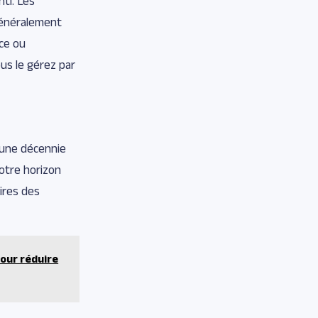
ti. Les
généralement
nce ou
ous le gérez par
r une décennie
votre horizon
ires des
pour réduire