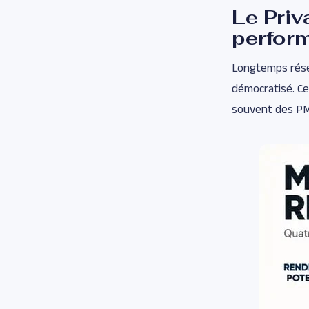
Le Priv
perfor
Longtemps réser
démocratisé. Cet
souvent des PME