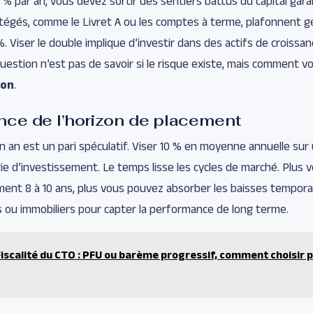
% par an, vous devez sortir des sentiers battus du capital garan
tégés, comme le Livret A ou les comptes à terme, plafonnent 
. Viser le double implique d’investir dans des actifs de croissa
question n’est pas de savoir si le risque existe, mais comment v
ion
.
nce de l’horizon de placement
un an est un pari spéculatif. Viser 10 % en moyenne annuelle su
ie d’investissement. Le temps lisse les cycles de marché. Plus 
ement 8 à 10 ans, plus vous pouvez absorber les baisses tempora
 ou immobiliers pour capter la performance de long terme.
Fiscalité du CTO : PFU ou barème progressif, comment choisir 