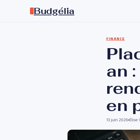
Budgélia
FINANCE
Pla
an 
ren
en p
13 juin 2026
Élise
·