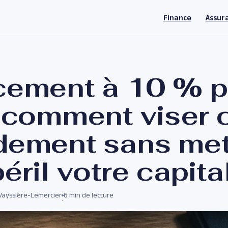
Finance
Assur
cement à 10 % p
: comment viser 
dement sans met
éril votre capita
 Vayssière-Lemercier
6 min de lecture
·