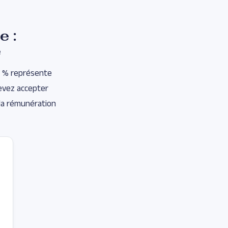
e :
e
10 % représente
devez accepter
 la rémunération