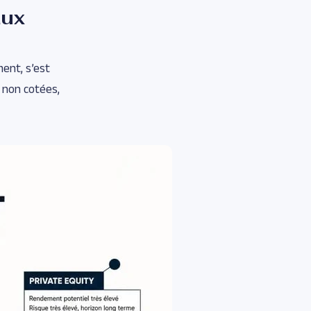
aux
ment, s’est
s non cotées,