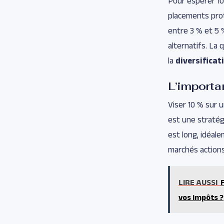
Pour espérer 10 
placements pro
entre 3 % et 5 %
alternatifs. La 
la
diversificat
L’importa
Viser 10 % sur 
est une stratég
est long, idéal
marchés actions
LIRE AUSSI
vos impôts ?