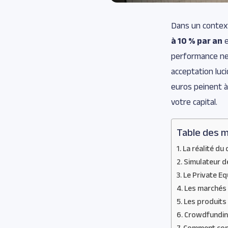
Dans un context
à 10 % par an
e
performance ne 
acceptation luc
euros peinent à
votre capital.
Table des m
La réalité du
Simulateur de
Le Private Eq
Les marchés 
Les produits
Crowdfunding
Comment const