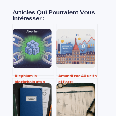
Articles Qui Pourraient Vous
Intéresser :
Alephium la
Amundi cac 40 ucits
blockchain utxo
etf acc :
scalable qui mise
fonctionnement,
sur la simplicité
frais, avis et
stratégie