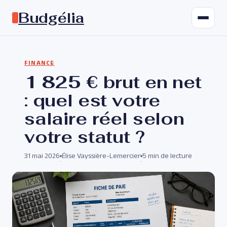
Budgélia
FINANCE
1 825 € brut en net
: quel est votre
salaire réel selon
votre statut ?
31 mai 2026
Élise Vayssière-Lemercier
5 min de lecture
·
·