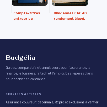
Compte-titres
Dividendes CAC 40 :
entreprise :
rendement élevé,
comment
piège à valeur ou
dynamiser vos
opportunité réelle ?
excédents de
trésorerie sans
bloquer vos fonds ?
Budgélia
Guides, comparatifs et simulateurs pour l'assurance, la
finance, le business, la tech et l'emploi. Des repères clairs
pour décider en confiance.
DERNIERS ARTICLES
Assurance couvreur : décennale, RC pro et exclusions à vérifier