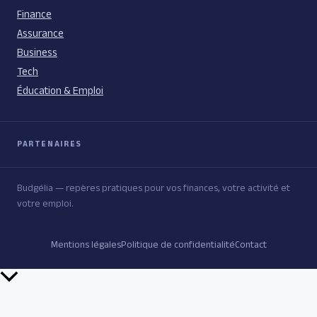
Finance
Assurance
Business
Tech
Éducation & Emploi
PARTENAIRES
Budgélia — repères pratiques pour vos finances, votre activité et
votre emploi.
Mentions légales
Politique de confidentialité
Contact
Retour
en
haut