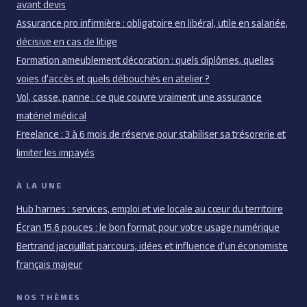
avant devis
Assurance pro infirmière : obligatoire en libéral, utile en salariée,
décisive en cas de litige
Formation ameublement décoration : quels diplômes, quelles
voies d’accès et quels débouchés en atelier ?
Vol, casse, panne : ce que couvre vraiment une assurance
matériel médical
Freelance : 3 à 6 mois de réserve pour stabiliser sa trésorerie et
limiter les impayés
À LA UNE
Hub harnes : services, emploi et vie locale au cœur du territoire
Écran 15.6 pouces : le bon format pour votre usage numérique
Bertrand jacquillat parcours, idées et influence d’un économiste
français majeur
NOS THÈMES