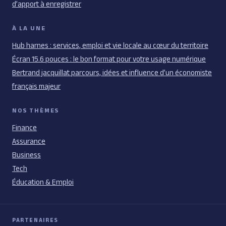
d’apport à enregistrer
À LA UNE
Hub harnes : services, emploi et vie locale au cœur du territoire
Écran 15.6 pouces : le bon format pour votre usage numérique
Bertrand jacquillat parcours, idées et influence d’un économiste
français majeur
NOS THÈMES
Finance
Assurance
Business
Tech
Éducation & Emploi
PARTENAIRES