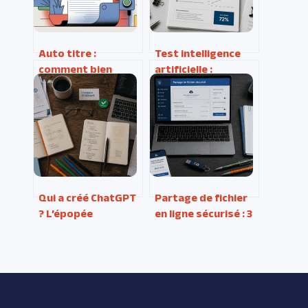
Auto titre :
Test intelligence
comment bien
artificielle :
l’utiliser pour
pourquoi un score
booster vos
élevé ne garantit
documents
jamais l’origine
humaine d’un texte
Qui a créé ChatGPT
Partage de fichier
? L’épopée
en ligne sécurisé : 3
d’OpenAI, de la
critères techniques
recherche éthique à
pour protéger vos
la révolution
données
mondiale
confidentielles