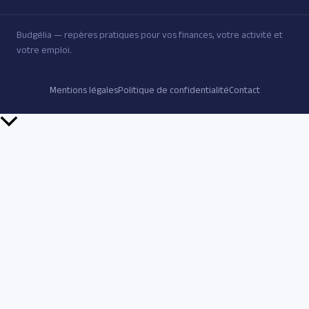
Budgélia — repères pratiques pour vos finances, votre activité et
votre emploi.
Mentions légales
Politique de confidentialité
Contact
Retour
en
haut