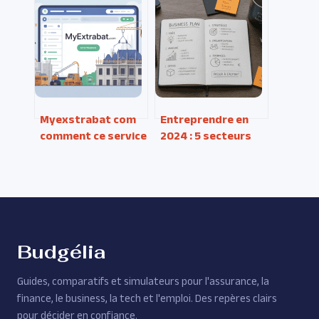
concrètes pour
vie locale au cœur
réussir sans se
du territoire
brûler les ailes
Myexstrabat com
Entreprendre en
comment ce service
2024 : 5 secteurs
peut vraiment
porteurs et 12
sécuriser vos
idées de business
travaux
rentables avec
moins de 1000
euros
Budgélia
Guides, comparatifs et simulateurs pour l'assurance, la
finance, le business, la tech et l'emploi. Des repères clairs
pour décider en confiance.