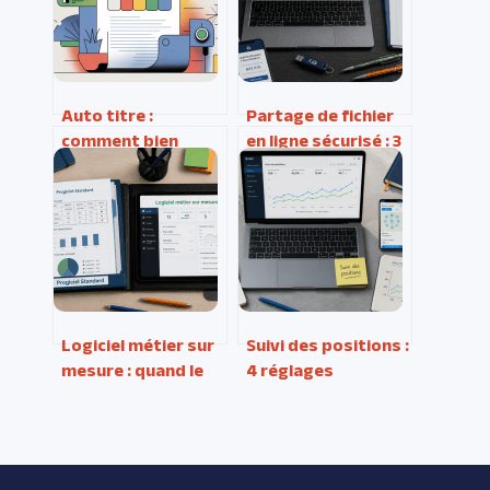
Auto titre :
Partage de fichier
comment bien
en ligne sécurisé : 3
l’utiliser pour
critères techniques
booster vos
pour protéger vos
documents
données
confidentielles
Logiciel métier sur
Suivi des positions :
mesure : quand le
4 réglages
développement
techniques pour
spécifique
anticiper les chutes
surpasse les
de trafic
progiciels