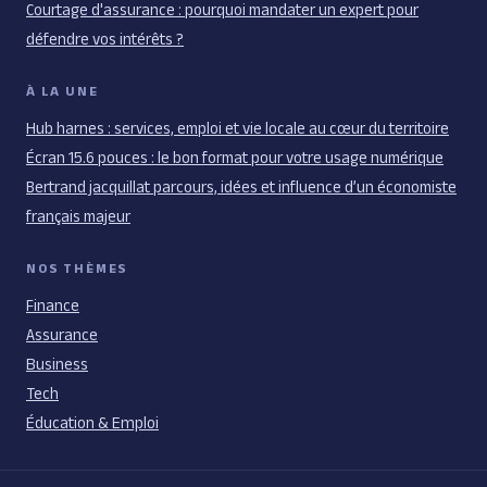
Courtage d'assurance : pourquoi mandater un expert pour
défendre vos intérêts ?
À LA UNE
Hub harnes : services, emploi et vie locale au cœur du territoire
Écran 15.6 pouces : le bon format pour votre usage numérique
Bertrand jacquillat parcours, idées et influence d’un économiste
français majeur
NOS THÈMES
Finance
Assurance
Business
Tech
Éducation & Emploi