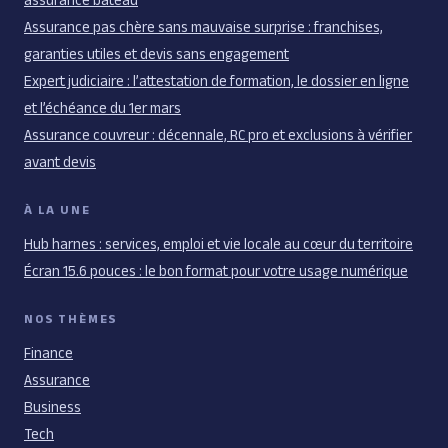
Assurance pas chère sans mauvaise surprise : franchises,
garanties utiles et devis sans engagement
Expert judiciaire : l’attestation de formation, le dossier en ligne
et l’échéance du 1er mars
Assurance couvreur : décennale, RC pro et exclusions à vérifier
avant devis
À LA UNE
Hub harnes : services, emploi et vie locale au cœur du territoire
Écran 15.6 pouces : le bon format pour votre usage numérique
NOS THÈMES
Finance
Assurance
Business
Tech