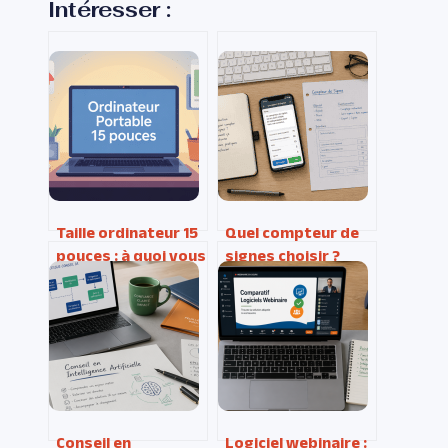
Intéresser :
Taille ordinateur 15
Quel compteur de
pouces : à quoi vous
signes choisir ?
attendre
Précision, formats
concrètement
et pièges de
comptage à éviter
Conseil en
Logiciel webinaire :