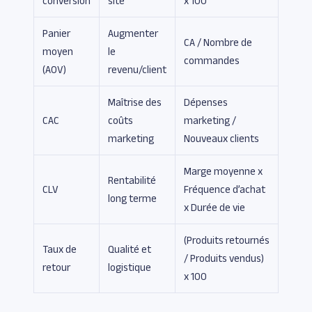
conversion
site
x 100
Panier
Augmenter
CA / Nombre de
moyen
le
commandes
(AOV)
revenu/client
Maîtrise des
Dépenses
CAC
coûts
marketing /
marketing
Nouveaux clients
Marge moyenne x
Rentabilité
CLV
Fréquence d’achat
long terme
x Durée de vie
(Produits retournés
Taux de
Qualité et
/ Produits vendus)
retour
logistique
x 100