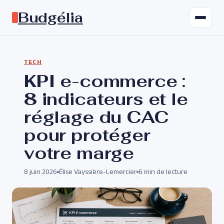
Budgélia
TECH
KPI e-commerce :
8 indicateurs et le
réglage du CAC
pour protéger
votre marge
8 juin 2026
Élise Vayssière-Lemercier
6 min de lecture
·
·