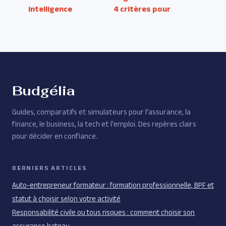
intelligence
4 critères pour
artificielle : 4
choisir votre
leviers pour
plateforme et
transformer vos
booster vos
données en
conversions
performance
business
Budgélia
Guides, comparatifs et simulateurs pour l'assurance, la
finance, le business, la tech et l'emploi. Des repères clairs
pour décider en confiance.
DERNIERS ARTICLES
Auto-entrepreneur formateur : formation professionnelle, BPF et
statut à choisir selon votre activité
Responsabilité civile ou tous risques : comment choisir son
assurance bateau