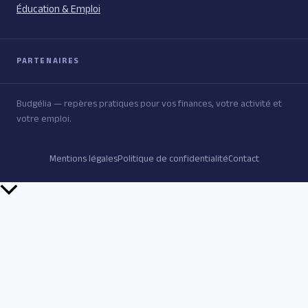
Éducation & Emploi
PARTENAIRES
Budgélia — repères pratiques pour vos finances, votre activité et
votre emploi.
Mentions légales
Politique de confidentialité
Contact
Retour
en
haut