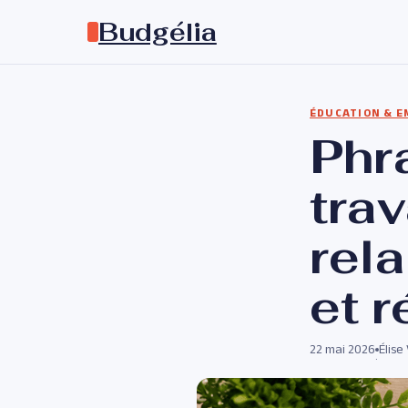
Budgélia
ÉDUCATION & E
Phr
trav
rel
et 
22 mai 2026
Élise
·