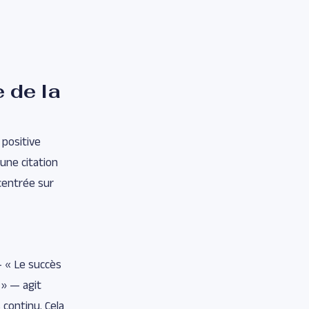
 de la
 positive
une citation
 centrée sur
— « Le succès
 » — agit
 continu. Cela