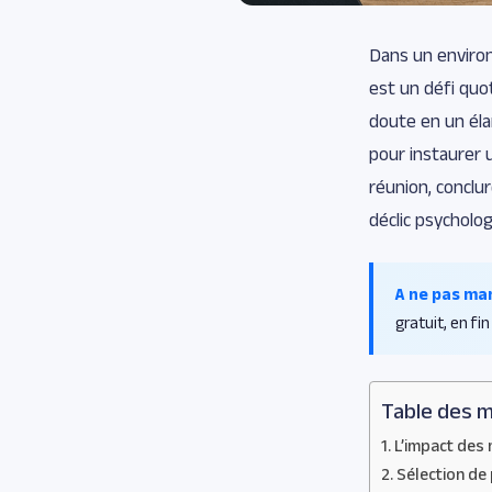
Dans un enviro
est un défi quo
doute en un élan
pour instaurer 
réunion, conclu
déclic psycholog
A ne pas ma
gratuit, en fin 
Table des m
L’impact des 
Sélection de