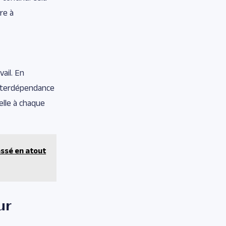
ire à
vail. En
’interdépendance
elle à chaque
ssé en atout
ur