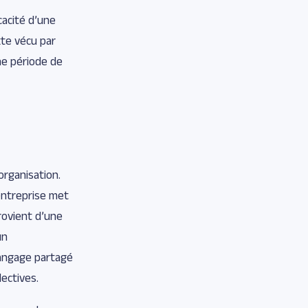
cacité d’une
xte vécu par
une période de
organisation.
 entreprise met
provient d’une
un
langage partagé
ectives.