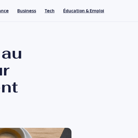
ance
Business
Tech
Éducation & Emploi
 au
ur
nt