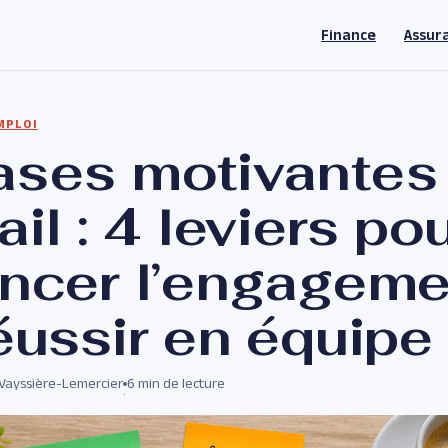
Finance
Assur
MPLOI
ases motivantes
ail : 4 leviers po
ancer l’engageme
réussir en équipe
 Vayssière-Lemercier
6 min de lecture
·