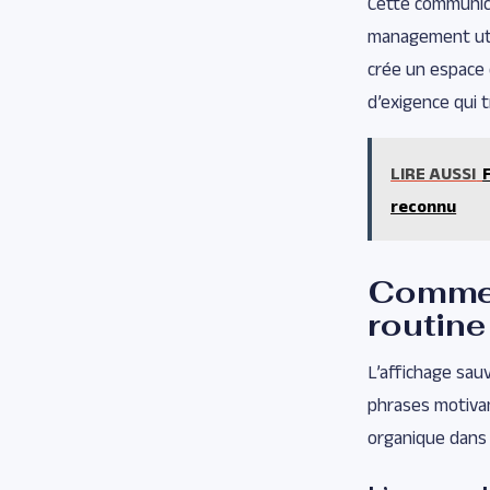
Cette communica
management utili
crée un espace o
d’exigence qui 
LIRE AUSSI
reconnu
Commen
routine
L’affichage sauv
phrases motivan
organique dans 