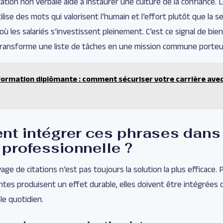
tion non verbale aide à instaurer une culture de la confiance. 
se des mots qui valorisent l’humain et l’effort plutôt que la seul
ù les salariés s’investissent pleinement. C’est ce signal de bien
transforme une liste de tâches en une mission commune porteu
Formation diplômante : comment sécuriser votre carrière avec
t intégrer ces phrases dans 
 professionnelle ?
age de citations n’est pas toujours la solution la plus efficace.
tes produisent un effet durable, elles doivent être intégrées
le quotidien.