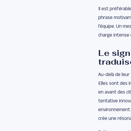
Il est préférabl
phrase motivant
l’équipe. Un mes
charge intense 
Le sign
traduis
Au-delà de leur
Elles sont des i
en avant des cit
tentative innova
environnement 
crée une résonan