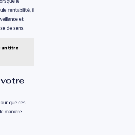
Lorsque le
e rentabilité, il
veillance et
se de sens.
 un titre
votre
 Pour que ces
 de manière