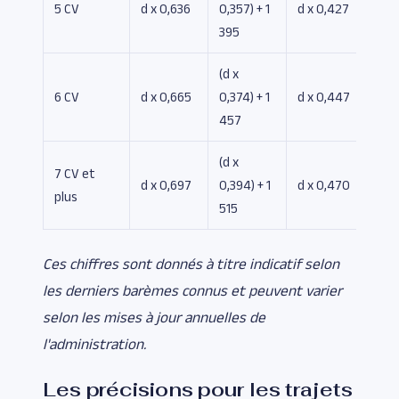
5 CV
d x 0,636
0,357) + 1
d x 0,427
395
(d x
6 CV
d x 0,665
0,374) + 1
d x 0,447
457
(d x
7 CV et
d x 0,697
0,394) + 1
d x 0,470
plus
515
Ces chiffres sont donnés à titre indicatif selon
les derniers barèmes connus et peuvent varier
selon les mises à jour annuelles de
l'administration.
Les précisions pour les trajets