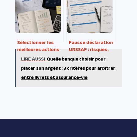
excessifs
fiscalité et génère
700€ d’économies
en moyenne ?
Sélectionner les
Fausse déclaration
meilleures actions
URSSAF : risques,
PEA : 5 critères
sanctions et
LIRE AUSSI
Quelle banque choisir pour
financiers pour
procédure de
placer son argent : 3 critères pour arbitrer
battre les indices
régularisation
entre livrets et assurance-vie