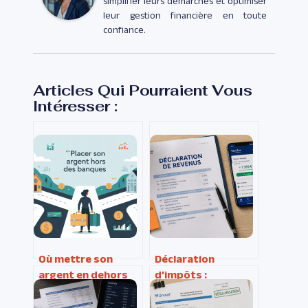
simplifier leurs démarches et optimiser
leur gestion financière en toute
confiance.
Articles Qui Pourraient Vous
Intéresser :
Où mettre son
Déclaration
argent en dehors
d’impôts :
des banques sans
comment TacoTax
prendre de risques
simplifie votre