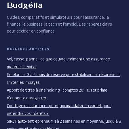
Budgélia
Guides, comparatifs et simulateurs pour l'assurance, la
finance, le business, la tech et l'emploi. Des repères clairs
pour décider en confiance.
DERNIERS ARTICLES
Vol, casse, panne : ce que couvre vraiment une assurance
matériel médical
Freelance : 3 à 6 mois de réserve pour stabiliser sa trésorerie et
limiter les impayés
Apport de titres à une holding : comptes 261, 101 et prime
d’apport à enregistrer
Courtage d'assurance : pourquoi mandater un expert pour
défendre vos intérêts ?
SIRET auto-entrepreneur : 1 à 2 semaines en moyenne, jusqu’à 8
semaines si le dossier bloque