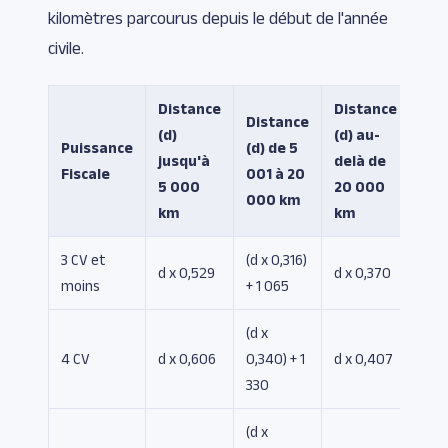
kilomètres parcourus depuis le début de l'année
civile.
Distance
Distance
Distance
(d)
(d) au-
Puissance
(d) de 5
jusqu'à
delà de
Fiscale
001 à 20
5 000
20 000
000 km
km
km
3 CV et
(d x 0,316)
d x 0,529
d x 0,370
moins
+ 1 065
(d x
4 CV
d x 0,606
0,340) + 1
d x 0,407
330
(d x