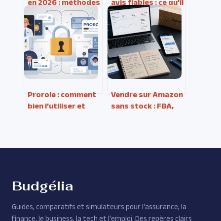
en 2026 : méthodes
avis fiables : ce qu’il
concrètes pour
faut vraiment
réussir sans se
savoir avant de
brûler les ailes
vous inscrire
Prorole : comment
Vendre sur Amazon
bien l’utiliser et
sans stock : FBA,
sécuriser vos accès
dropshipping, POD
web
et 3PL pour
automatiser votre
logistique
Budgélia
Guides, comparatifs et simulateurs pour l'assurance, la
finance, le business, la tech et l'emploi. Des repères clairs