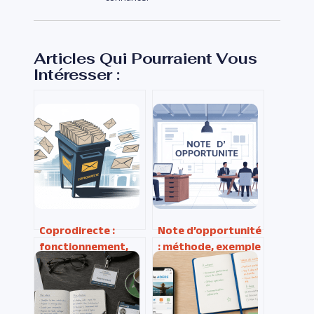
Articles Qui Pourraient Vous
Intéresser :
Coprodirecte :
Note d’opportunité
fonctionnement,
: méthode, exemple
avantages et
concret et modèle à
usages pour
adapter
optimiser vos
envois