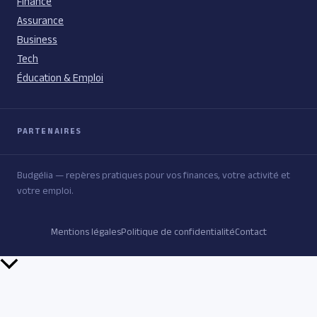
Finance
Assurance
Business
Tech
Éducation & Emploi
PARTENAIRES
Budgélia — repères pratiques pour vos finances, votre activité et
votre emploi.
Mentions légales
Politique de confidentialité
Contact
Retour
en
haut